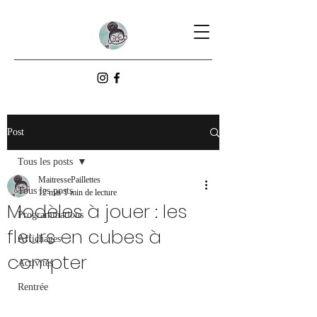
Post
Tous les posts
MaitressePaillettes
Tous les posts
12 mai
1 min de lecture
Modèles à jouer : les
Programmations
fleurs en cubes à
Affichages
compter
Activités
Rentrée