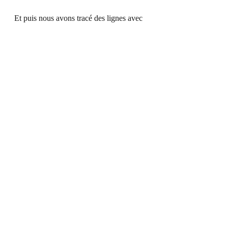
Et puis nous avons tracé des lignes avec 
l'aide de carton ondulé (qui guide le tracé 
de l'enfant pour créer une ligne droite).
Tout ce travail et les enfants étaient 
finalement fin prêts pour tracer seuls 
leurs lignes : avec l’aide de points de 
couleur au début, puis sans guide !