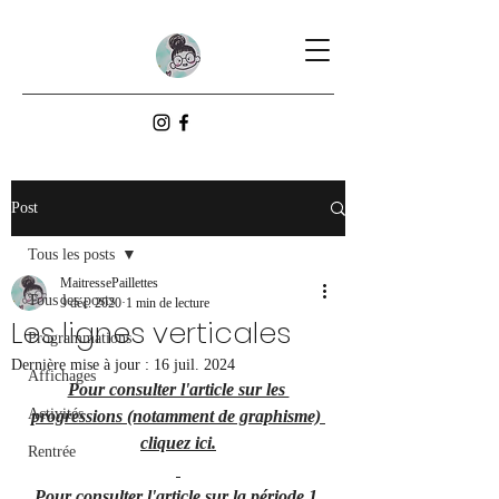
Post
Tous les posts
MaitressePaillettes
Tous les posts
9 déc. 2020
1 min de lecture
Les lignes verticales
Programmations
Dernière mise à jour :
16 juil. 2024
Affichages
Pour consulter l'article sur les 
Activités
progressions (notamment de graphisme) 
cliquez ici.
Rentrée
Pour consulter l'article sur la période 1 